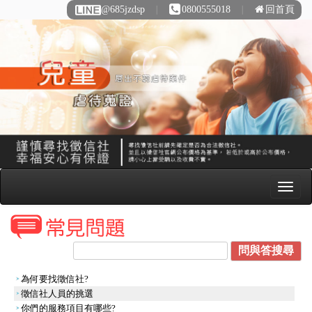
@685jzdsp
∣
0800555018
∣
回首頁
為何要找徵信社?
徵信社人員的挑選
你們的服務項目有哪些?