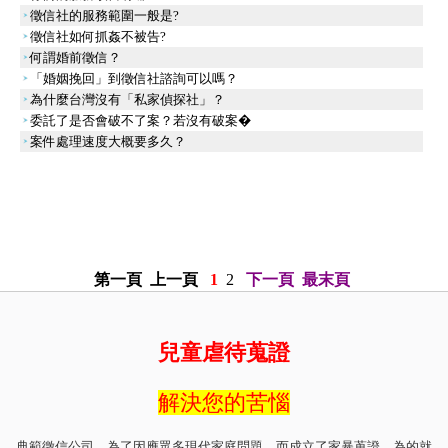
徵信社的服務範圍一般是?
徵信社如何抓姦不被告?
何謂婚前徵信？
「婚姻挽回」到徵信社諮詢可以嗎？
為什麼台灣沒有「私家偵探社」？
委託了是否會破不了案？若沒有破案�
案件處理速度大概要多久？
第一頁
上一頁
1
2
下一頁
最末頁
兒童虐待蒐證
解決您的苦惱
典範徵信公司，為了因應眾多現代家庭問題，而成立了家暴蒐證。為的就