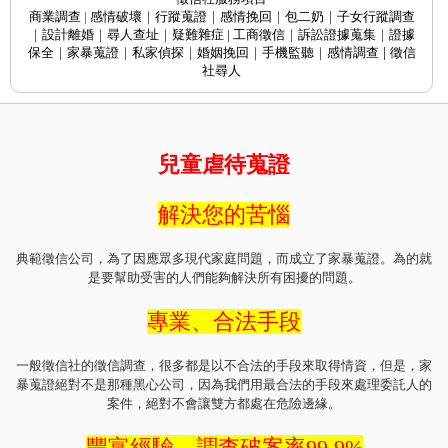
商業調查
|
感情破壞
｜
行蹤蒐證
｜
感情挽回
｜
包二奶
｜
子女行蹤調查
｜
設計離婚
｜
尋人查址
｜
疑難雜症
|
工商徵信
｜
訴訟證據蒐集
｜
證據
保全
｜
家暴蒐證
｜
私家偵探
｜
婚姻挽回
｜
手機監聽
｜
感情調查
|
徵信
社尋人
兒童虐待蒐證
解決您的苦惱
典範徵信公司，為了因應眾多現代家庭問題，而成立了家暴蒐證。為的就
是要幫助受害的人們能夠解決所有困擾的問題。
專業、合法手段
一般徵信社的徵信調查，很多都是以不合法的手段來取得情資，但是，家
暴蒐證絕對不是那種黑心公司，因為我們用最合法的手段來處理委託人的
案件，絕對不會讓雙方都處在危險邊緣。
豐富經驗、調查破案率99.9%