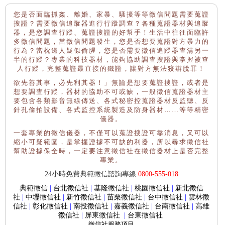
您是否面臨抓姦、離婚、家暴、騷擾等等徵信問題需要蒐證
搜證？需要徵信追蹤器進行行蹤調查？各種蒐證器材與追蹤
器，是您調查行蹤、蒐證搜證的好幫手！生活中往往面臨許
多徵信問題，當徵信問題發生，您是否想要蒐證對方暴力的
行為？當枕邊人疑似偷腥，您是否需要徵信追蹤器查清另一
半的行蹤？專業的科技器材，能夠協助調查搜證與掌握被查
人行蹤，完整蒐證最直接的鐵證，讓對方無法狡辯脫罪！
欲先善其事，必先利其器！」無論是想要蒐證搜證，或者是
想要調查行蹤，器材的協助不可或缺，一般徵信蒐證器材主
要包含各類影音無線傳送、各式秘密控蒐證器材反監聽、反
針孔偷拍設備、各式監控系統製造及防身器材……等等精密
儀器。
一套專業的徵信儀器，不僅可以蒐證搜證可靠消息，又可以
縮小可疑範圍，是掌握證據不可缺的利器，所以尋求徵信社
幫助證據保全時，一定要注意徵信社在徵信器材上是否完整
專業。
24小時免費典範徵信諮詢專線
0800-555-018
典範徵信
|
台北徵信社
|
基隆徵信社
|
桃園徵信社
|
新北徵信
社
|
中壢徵信社
|
新竹徵信社
|
苗栗徵信社
|
台中徵信社
|
雲林徵
信社
|
彰化徵信社
|
南投徵信社
|
嘉義徵信社
|
台南徵信社
|
高雄
徵信社
|
屏東徵信社
|
台東徵信社
徵信社
服務項目